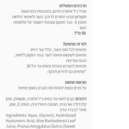
הרכיבים הפעילים
מכיל ג'ל אלוורה הידוע בתכונותיו המרפאות
סקוולאן טבעי התורם לריכוך העור ולשימור הלחות
ויטמין E- נוגד חמצון עוצמתי השומר על אלסטיות
העור
50 מ"ל
למי זה מתאים?
מתאים לכל סוגי העור, כולל עור רגיש
מתאים לשימוש יומיומי לעור צעיר הזקוק ללחות,
הגנה ועדינות
מתאים לנערים ונערות ונשים עד גיל 30
*מתאים גם להיריון והנקה
הוראות שימוש
על פנים נקיות למרוח את הקרם באופן יומיומי
רכיבים:
קרם לחות על בסיס ג'ל אלוורה, סקוואלן, שמן
קלנדולה אורגנית, חומצה היאלרונית, ויטמין E, שמן
אתרי לבנדר עדין
Ingredients: Aqua, Glycerin, Hydrolyzed
Hyaluronic Acid, Aloe Barbadensis Leaf
Juice, Prunus Amygdalus Dulcis (Sweet