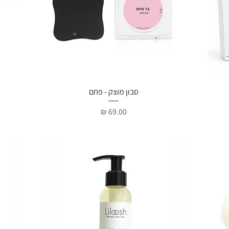
תצוגה מהירה
סבון מוצק - פחם
מחיר