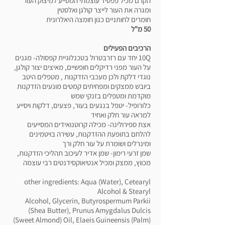
הקרם מכיל פפטיד עוצמתי המסייע למיצוק העור
ומגרה את העור לייצר קולגן ואלסטין
חומרים לחותניים כגון חומצה היאלרונית
50 מ"ל
הרכיבים הפעילים
10Q יחד עם רזרבטרול
בטכנלוגיית קפסולה- מגנים
על העור מפני רדיקלים חופשיים, מאיצים יצור קולגן,
נוגדי דלקת ולכן מעכבי הזדקנות , מטפלים היטב
ביובש ממצקים ומפחיתים קמטים מונעים הזדקנות
מוקדמת ומטפלים בזנקי שמש
כלורופיל-
יטפל בנגעים בעור, פצעים, דלקות ויסייע
למראה עור חלק ואחיד
אצת ספירולינה- מכילה קרוטנואידים המסייעים
להלחם בתופעת ההזדקנות, עשירה בויטמינים
ומינרלים ושומרת על עור חלק ורך
שמן זרעי רימון- שמן אדיר לעיכוב תהליכי הזדקנות,
מכווץ, ממצק ומכיל אנטיאוקסידנטים רבי עוצמה
other ingredients: Aqua (Water), Cetearyl
Alcohol & Stearyl
Alcohol, Glycerin, Butyrospermum Parkii
(Shea Butter), Prunus Amygdalus Dulcis
(Sweet Almond) Oil, Elaeis Guineensis (Palm)