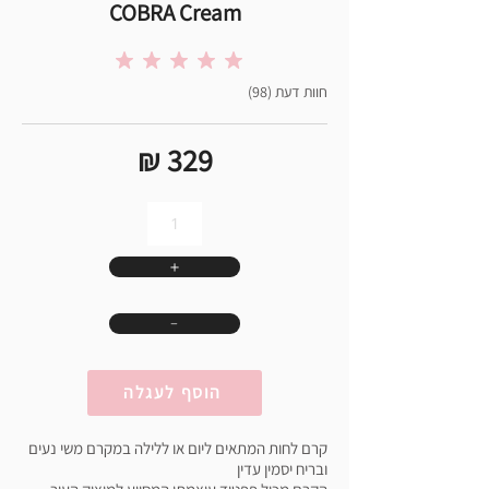
COBRA Cream
הדירוג הממוצא הוא 5 מתוך 5
(98) חוות דעת
₪ 329
＋
﹣
הוסף לעגלה
קרם לחות המתאים ליום או ללילה במקרם משי נעים
ובריח יסמין עדין