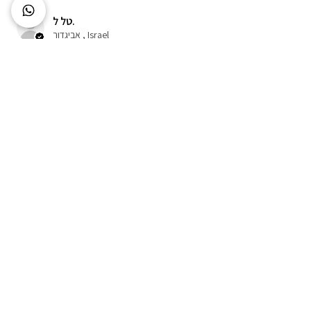
טל ל.
אביגדור , Israel
?האם חוות הדעת הזו עזרה לך
COBRA
★
★
★
★
★
לפני שבועיים
מסיכה מושלמת ממש מרגישים שמנקה את
הפנים טוב
וזה שזה באבקה ולא מתייבש לפני שסיימת
להשתמש זה מושלם