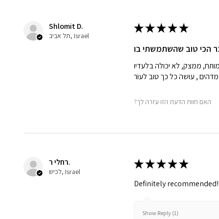
Shlomit D.
★
★
★
★
★
תל אביב, Israel
?האם חוות הדעת הזו עזרה לך
רחלי ר.
★
★
★
★
★
לכיש, Israel
Definitely recommended!
Show Reply (1)