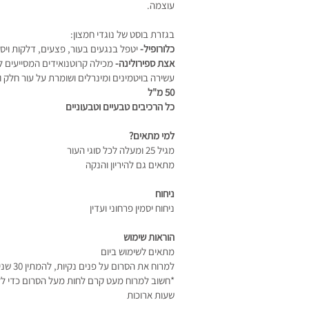
עוצמ
בגזרת בוסט של נוגדי חמצון:
כלורופיל-
יטפל בנגעים בעור, פצעים, דלקות ויס
אצת ספירולינה-
מכילה קרוטנואידים המסייעים 
עשירה בויטמינים ומינרלים ושומרת על עור חלק ו
50 מ"ל
כל הרכיבים טבעיים וטבעוניים
למי מתאים?
מגיל 25 ומעלה לכל סוגי העור
מתאים גם להיריון והנקה
ניחוח
ניחוח יסמין פרחוני ועדין
הוראות שימוש
מתאים לשימוש ביום
למרוח את הסרום על פנים נקיות, להמתין 30 שניות לספיגה בעור
*חשוב למרוח מעט קרם לחות מעל הסרום כדי לל
שעות ארוכות