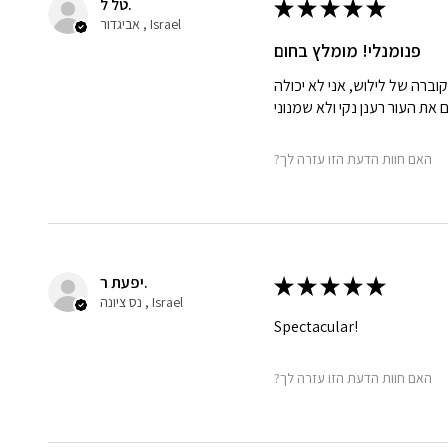
טל ל.
★
★
★
★
★
אביגדור , Israel
פנומנלי! מומלץ בחום
הקוברה של לילוש, אני לא יכולה
?האם חוות הדעת הזו עזרה לך
יפעת ר.
★
★
★
★
★
נס ציונה , Israel
Spectacular!
?האם חוות הדעת הזו עזרה לך