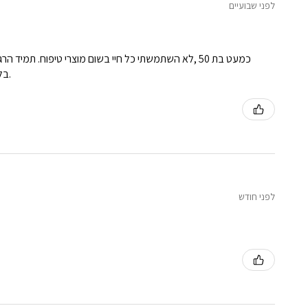
לפני שבועיים
כמעט בת 50 ,לא השתמשתי כל חיי בשום מוצרי טיפוח. ת
בלעדיהם. ממליצה מכל הלב . מוצרים איכותיים ונעימים על העור. נספגים ומשאירים את העור רענן נקי ולא שמנוני.
לפני חודש