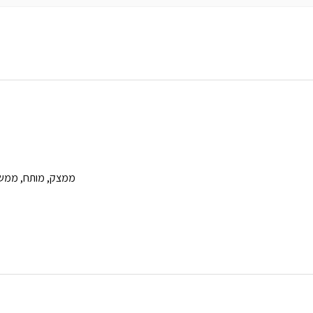
ממצק, מותח, ממש ש