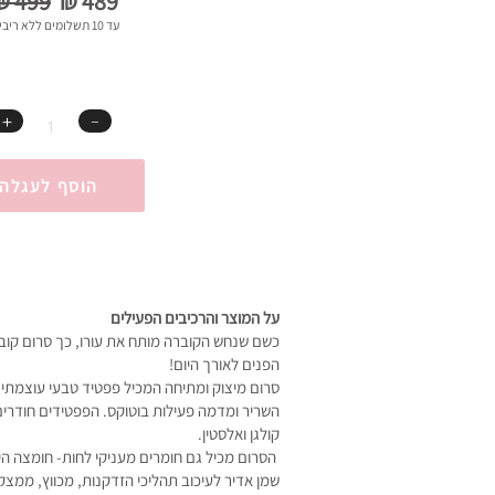
₪ 499
₪ 489
עד 10 תשלומים ללא ריבית
＋
﹣
הוסף לעגלה
על המוצר והרכיבים הפעילים
כשם שנחש הקוברה מותח את עורו, כך סרום קובר
הפנים לאורך היום!
סרום מיצוק ומתיחה המכיל פפטיד טבעי עוצמתי
השריר ומדמה פעילות בוטוקס. הפפטידים חודרים 
קולגן ואלסטין.
הסרום מכיל גם חומרים מעניקי לחות- חומצה הילא
שמן אדיר לעיכוב תהליכי הזדקנות, מכווץ, ממצק