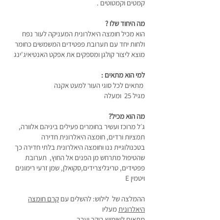
קמטים וקמטוטים .
מה היחוד שלו ?
הוא מכיל חומצה היאלרונית המעניקה לעור נפח
ולחות יחד עם תערובת פפטידים המשמשים כחומר
מוצא ליצור קולגן ומספקים את אפקט האנטיאיג'ינג
למי הוא מתאים :
מתאים לכל סוגי העור למעט אקנה
מגיל 25 ומעלה
מה הוא מכיל?
ג׳ל מרוכז ועשיר בחומרים פעילים ביניהם אלוורה,
תמציות ורדים, חומצה היאלרונית חדירה
בטכנולוגיית ננו וחומצה היאלרונית בלתי חדירה כך
שהטיפול מתרחש מן הפנים אל החוץ, תערובת
פפטידים, טריגליצרידים,סקואלן, שמן זרעי רימונים
ויטמין E
ההמלצה של לילוש: להשלים עם
קרם חומצה
היאלרונית
מעליו
מתאים לשימוש בוקר וערב