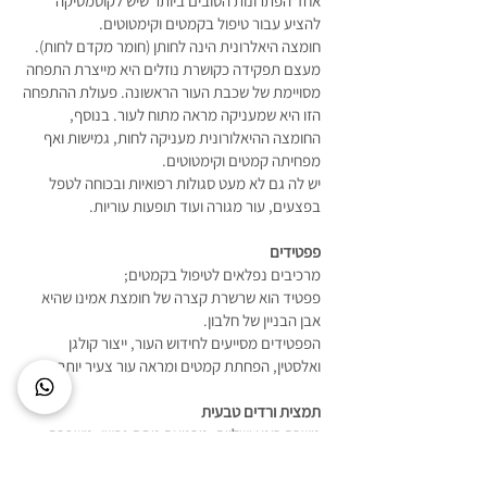
אחד הפתרונות הטובים ביותר שיש לקוסמטיקה
להציע עבור טיפול בקמטים וקימטוטים.
חומצה היאלרונית הינה לחותן (חומר מקדם לחות).
מעצם תפקידה כקושרת נוזלים היא מייצרת התפחה
מסויימת של שכבת העור הראשונה. פעולת ההתפחה
הזו היא שמעניקה מראה מתוח לעור. בנוסף,
החומצה ההיאלורונית מעניקה לחות, גמישות ואף
מפחיתה קמטים וקימטוטים.
יש לה גם לא מעט סגולות רפואיות ובכוחה לטפל
בפצעים, עור מגורה ועוד תופעות עוריות.
פפטידים
מרכיבים נפלאים לטיפול בקמטים;
פפטיד הוא שרשרת קצרה של חומצת אמינו שהיא
אבן הבניין של חלבון.
הפפטידים מסייעים לחידוש העור, ייצור קולגן
ואלסטין, הפחתת קמטים ומראה עור צעיר יותר.
תמצית ורדים טבעית
משרה רוגע ושלווה, מרגיעה מתח נפשי, משפרת
סירקולציה של מחזור הדם, מחזקת כלי דם שבירים,
מטפלת בעור יבש בקמטים וקימטוטים, משפרת את