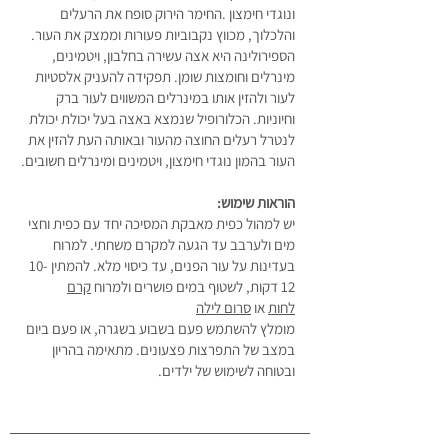
ונוגדי חימצון .החימר הירוק סופח את הרעלים
והלכלוך, מכווץ נקבוביות פעורות וממצק את העור.
הספירולינה היא אצה עשירה בחלבון, ויטמינים,
מינרלים וחומצות שומן. תפקידה להעניק אלסטיות
לעור ולהזין אותו במינרלים המשווים לעור ברק
וחיוניות. הכלורופיל שנמצא באצה בעל יכולת יכולת
לנטרל רעלים החוצה מהעור ובאותה העת להזין את
העור בהמון נוגדי חימצון, ויטמינים ומינרלים חשובים.
הוראות שימוש:
יש למהול כפית מאבקת המסיכה יחד עם כפית וחצי
מים ולערבב עד הגעה למקרם משחתי. למרוח
בעדינות על עור הפנים, עד כיסוי מלא. להמתין 10-
12 דקות, לשטוף במים פושרים ולמרוח
קרם
לחות
או
סרום לילה
מומלץ להשתמש פעם בשבוע בשגרה, או פעם ביום
במצב של התפרצות פצעונים. מתאימה בהריון
ובטוחה לשימוש של ילדים.