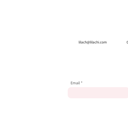
lilach@lilachi.com
Email