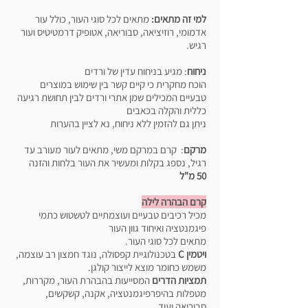
למי זה מתאים:
מתאים לכל סוגי העור, כולל עור
אדמומי, רוזיציאה, סבוריאה, אטופיק דרמטיטיס ועור
רגיש.
ניחוח
: מגיע בניחוח עדין של ורדים
הוכח מחקרית כי קיים קשר בין שימוש במוצרים
טבעיים המכילים שמן אתרי ורדים לבין תחושת רגיעה
כללית והקלה בכאבים
ניתן גם להזמין ללא ניחוח, נא לציין בהערות
מרקם
: קרם במרקם משי, מתאים לעור מעורב עד
רגיל, נספג בקלות ומעשיר את העור בלחות והזנה
50 מ"ל
קרם הבהרה לילה
מכיל רכיבים טבעיים ועוצמתיים לטשטוש כתמי
פיגמנטציה ואיחוד גוון העור
מתאים לכל סוגי העור.
ויטמין C
בטכנולוגיית קפסולה, נוגד חמצון רב עוצמה,
משמש כחומר מוצא לייצור קולגן.
תמציות הדרים
המסייעות בהבהרת העור, מקררות,
מטפלות בהיפרפיגמנטציה, אקנה, קשקשים,
סבוריאה ועוד