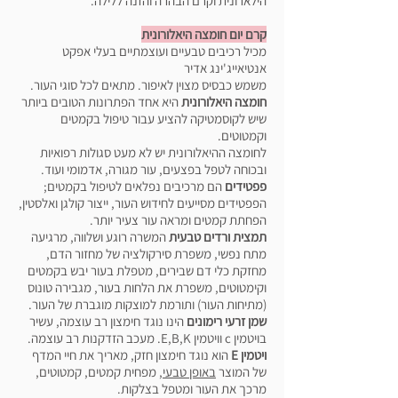
הילארונית וקרם הבהרה והזנה ללילה.
קרם יום חומצה היאלורונית
מכיל רכיבים טבעיים ועוצמתיים בעלי אפקט
אנטיאייג'ינג אדיר
משמש כבסיס מצוין לאיפור. מתאים לכל סוגי העור.
חומצה היאלורונית
היא אחד הפתרונות הטובים ביותר
שיש לקוסמטיקה להציע עבור טיפול בקמטים
וקמטוטים.
לחומצה ההיאלורונית יש לא מעט סגולות רפואיות
ובכוחה לטפל בפצעים, עור מגורה, אדמומי ועוד.
פפטידים
הם מרכיבים נפלאים לטיפול בקמטים;
הפפטידים מסייעים לחידוש העור, ייצור קולגן ואלסטין,
הפחתת קמטים ומראה עור צעיר יותר.
תמצית ורדים טבעית
המשרה רוגע ושלווה, מרגיעה
מתח נפשי, משפרת סירקולציה של מחזור הדם,
מחזקת כלי דם שבירים, מטפלת בעור יבש בקמטים
וקימטוטים, משפרת את הלחות בעור, מגבירה טונוס
(מתיחות העור) ותורמת למוצקות מוגברת של העור.
שמן זרעי רימונים
הינו נוגד חימצון רב עוצמה, עשיר
בויטמין c וויטמין E,B,K. מעכב הזדקנות רב עוצמה.
ויטמין E
הוא נוגד חימצון חזק, מאריך את חיי המדף
של המוצר
באופן טבעי
, מפחית קמטים, קמטוטים,
מרכך את העור ומטפל בצלקות.