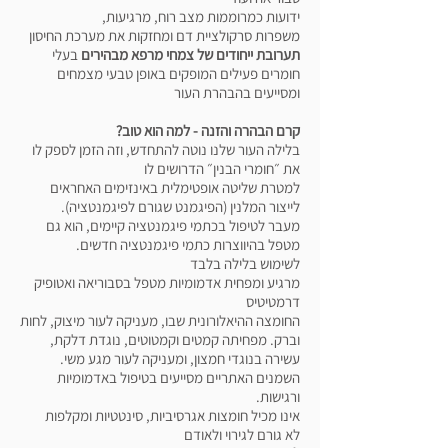
ידועות כמרוממות מצב רוח, מרגיעות,
משפרות סרקולציית דם ומחזקות את מערכת החיסון
תערובת ייחודים של צמחי מרפא מבהירים
בעלי
חומרים פעילים המופקים באופן טבעי מצמחים
ומסייעים בהבהרת העור
קרם הבהרה והזנה - למה הוא טוב?
בלילה העור שלנו נוטה להתחדש, וזה הזמן לספק לו
את ״חומרי הבנין״ הדרושים לו
למטרת שליטה אופטימלית באינזימים האחראים
לייצור המלנין (הפיגמנט שגורם לפיגמנטציה).
מעבר לטיפול בכתמי פיגמנטציה קיימים, הוא גם
מטפל בהיווצרות כתמי פיגמנטציה חדשים.
לשימוש בלילה בלבד
מרגיע ומפחית אדמומיות מטפל בסבוריאה ואטופיק
דרמטיטיס
החומצה ההיאלורונית שבו, מעניקה לעור מיצוק, לחות
וברק. מפחיתה קמטים וקמטוטים, נוגדת דלקת,
עשירה בנוגדי חמצון, ומעניקה לעור מגע משי.
השמנים האתריים מסייעים בטיפול באדמומיות
ורגישות.
אינו מכיל חומצות אגרסיביות, סינטטיות ומקלפות
לא גורם לגירוי ולאודם