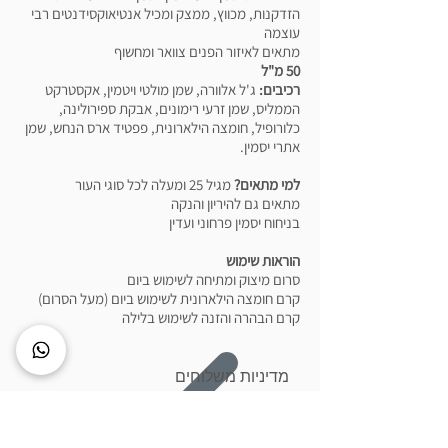
הזדקנות, מכווץ, ממצק ומכיל אנטיאוקסידנטים רבי
עוצמה
מתאים לאיזור הפנים צוואר ומחשוף
50 מ"ל
רכיבים:
ג'ל אלוורה, שמן מולטי ויטמין, אקסטרקט
הממליס, שמן זרעי רימונים, אבקת ספירולינה,
כלורופיל, חומצה הילארונית, פפטיד ארס הנחש, שמן
אתרי יסמין.
למי מתאים?
מגיל 25 ומעלה לכל סוגי העור
מתאים גם להיריון והנקה
בניחוח יסמין פרחוני ועדין
הוראות שימוש
סרום מיצוק ומתיחה לשימוש ביום
קרם חומצה הילארונית לשימוש ביום (מעל הסרום)
קרם הבהרה והזנה לשימוש בלילה
מדיניות משלוחים
מדיניות החזרות