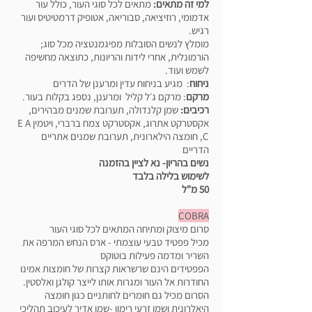
למי זה מתאים:
מתאים לכל סוגי העור, כולל עור
אדמומי, רוזיציאה, סבוריאה, אטופיק דרמטיטיס ועור
רגיש.
מומלץ לנשים הסובלות מפיגמנטציה מכל סוג;
הורמונלית, אחרי לידות והריונות, כתוצאה מחשיפה
לשמש ועוד.
ניחוח
: מגיע בניחוח עדין ומרענן של הדרים
מרקם
: מרקם ג׳ל קליל ומרענן, נספג בקלות בעור.
רכיבים:
שמן קלנדולה, תערובת שמנים מבהירים,
אקסטרקט אתרוג, אקסטרקט צמח ברברי, ויטמין E A
C, חומצה הילארונית, תערובת שמנים אתריים
הדריים
נשים בהריון- נא לציין בהזמנה
לשימוש בלילה בלבד
50 מ"ל
COBRA
סרום מיצוק ומתיחה המתאים לכל סוגי העור
מכיל פפטיד טבעי עוצמתי - ארס הנחש המרפה את
השריר ומדמה פעילות בוטוקס
הפפטידים הינם שרשראות קצרות של חומצות אמינו
החודרות אל העור ומגרות אותו לייצר קולגן ואלסטין.
הסרום מכיל גם חומרים לחותניים כגון חומצה
היאלרונית ושמן זרעי רימון -שמן אדיר לעיכוב תהליכי