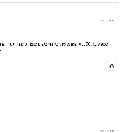
לפני שבועיים
כמעט בת 50 ,לא השתמשתי כל חיי בשום מוצרי טיפוח. ת
בלעדיהם. ממליצה מכל הלב . מוצרים איכותיים ונעימים על העור. נספגים ומשאירים את העור רענן נקי ולא שמנוני.
לפני שבועיים