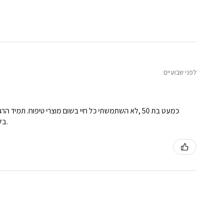
לפני שבועיים
כמעט בת 50 ,לא השתמשתי כל חיי בשום מוצרי טיפוח. ת
בלעדיהם. ממליצה מכל הלב . מוצרים איכותיים ונעימים על העור. נספגים ומשאירים את העור רענן נקי ולא שמנוני.