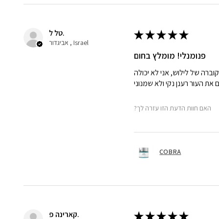
טל ל.
★
★
★
★
★
אביגדור , Israel
פנומנלי! מומלץ בחום
הקוברה של לילוש, אני לא יכולה
?האם חוות הדעת הזו עזרה לך
COBRA
קארינה פ.
★
★
★
★
★