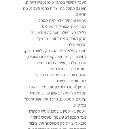
מעבר לטיפול בכתמי פיגמנטציה קיימים,
הוא גם מטפל בהיווצרות כתמי פיגמנטציה
חדשים.
מרגיע ומפחית אדמומיות מטפל
בסבוריאה ואטופיק דרמטיטיס
בלילה העור שלנו נוטה להתחדש, וזה
הזמן לספק לו את ״חומרי הבניין״
הדרושים לו-
חומצה הילארונית- המעניקה לעור מיצוק,
לחות וברק. מפחיתה קמטים וקמטוטים,
נוגדת דלקת, עשירה בנוגדי חמצון,
ומעניקה לעור מגע משי.
שמנים אתריים- המסייעים בטיפול
באדמומיות ורגישות
ויטמין E- נוגד חימצון חזק, מאריך את חיי
המדף של המוצר באופן טבעי, מפחית
קמטים, קמטוטים, מרכך את העור ומטפל
בצלקות.
ויטמין C- ויטמין C בטכנולוגיית קפסולה,
נוגד חמצון רב עוצמה, משמש כחומר
מוצא לייצור קולגן המאפשר את יציבות