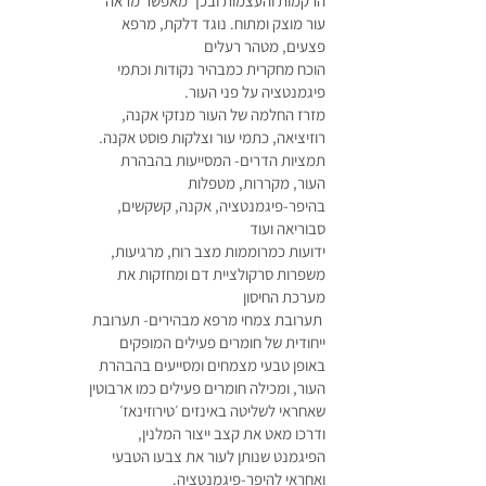
הרקמות והעצמות ובכך מאפשר מראה
עור מוצק ומתוח. נוגד דלקת, מרפא
פצעים, מטהר רעלים
הוכח מחקרית כמבהיר נקודות וכתמי
פיגמנטציה על פני העור.
מזרז החלמה של העור מנזקי אקנה,
רוזיציאה, כתמי עור וצלקות פוסט אקנה.
תמציות הדרים- המסייעות בהבהרת
העור, מקררות, מטפלות
בהיפר-פיגמנטציה, אקנה, קשקשים,
סבוריאה ועוד
ידועות כמרוממות מצב רוח, מרגיעות,
משפרות סרקולציית דם ומחזקות את
מערכת החיסון
תערובת צמחי מרפא מבהירים- תערובת
ייחודית של חומרים פעילים המופקים
באופן טבעי מצמחים ומסייעים בהבהרת
העור, ומכילה חומרים פעילים כמו ארבוטין
שאחראי לשליטה באינזים ׳טירוזינאז׳
ודרכו מאט את קצב ייצור המלנין,
הפיגמנט שנותן לעור את צבעו הטבעי
ואחראי להיפר-פיגמנטציה.