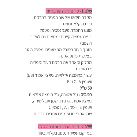
שלב 1
- סרום לילה סורבה יוזו
מקדם חידוש של עור הפנים במרקם
סורבה קליל ונעים
מונע החמרת פיגמנטציה ומטפל
בפיגמנטציה קיימת (מתאים גם לאיזור
השפם)
תומך בעור הסובל מפצעונים ומטפל היטב
בצלקות פוסט אקנה
מחליק ומאחד את מרקם העור ומפחית
אדמומיות
עשיר בחומצה אזלאית, ניאצין אמיד (B3)
וויטמין C, A ו- E
50 מ"ל
רכיבים:
ג'ל אלוורה, ג'ל חומצה אזלאית,
ניאצין אמיד, ארגינין, שמן אובליפיחה,
ויטמין E , ויטמין A , ויטמין C
שמן אתרי יוזו ושמנים אתרים הדריים
שלב 2
- קרם הבהרה והזנה ללילה
במרקם עשיר הנספג בקלות בעור