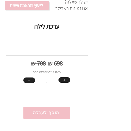
יש לך שאלה?
לייעוץ והתאמה אישית
אנו זמינות בשבילך
ערכת לילה
₪ 708
₪ 698
עד 10 תשלומים ללא ריבית
＋
﹣
הוסף לעגלה