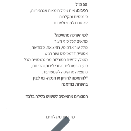
50 מ"ל
רכיבים:
אינו מכיל חומצות אגרסיביות,
סינטטיות ומקלפות
לא גורם לגירוי ולאודם
למי הערכה מתאימה?
מתאים לכל סוגי העור
כולל עור אדמומי, רוזיציאה, סבוריאה,
אטופיק דרמטיטיס ועור רגיש
מומלץ לנשים הסובלות מפיגמנטציה מכל
סוג; הורמונלית, אחרי לידות והריונות,
כתוצאה מחשיפה לשמש ועוד.
*להתאמה להיריון או הנקה- נא לציין
בהערות בהזמנה
המוצרים מתאימים לשימוש בלילה בלבד
מדיניות משלוחים