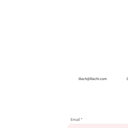
lilach@lilachi.com
Email