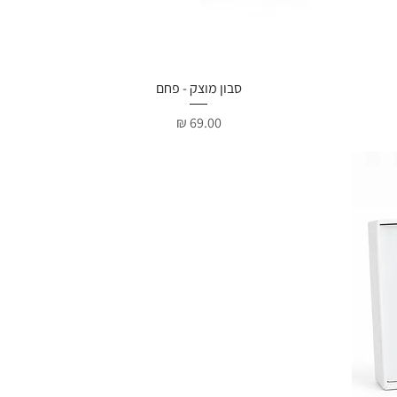
תצוגה מהירה
סבון מוצק - פחם
מחיר