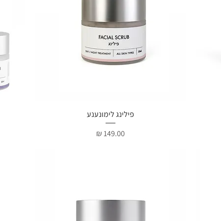
תצוגה מהירה
פילינג לימונענע
מחיר